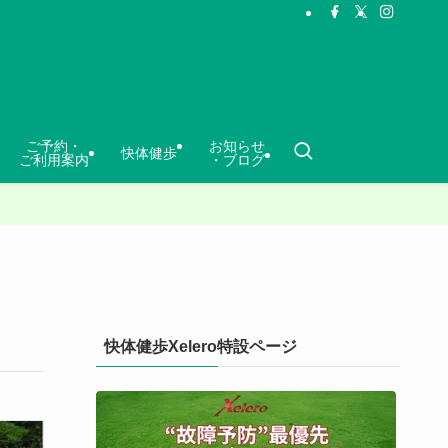
ご予約・
お知らせ
快体健歩
ご利用案内
・ブログ
快体健歩Xelero特設ページ