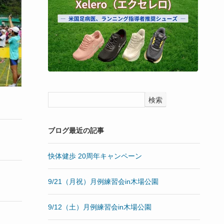
検索
ブログ最近の記事
快体健歩 20周年キャンペーン
9/21（月祝）月例練習会in木場公園
9/12（土）月例練習会in木場公園