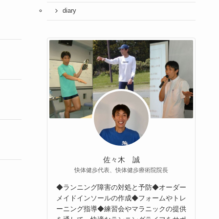
diary
佐々木 誠
快体健歩代表、快体健歩療術院院長
◆ランニング障害の対処と予防◆オーダー
メイドインソールの作成◆フォームやトレ
ーニング指導◆練習会やマラニックの提供