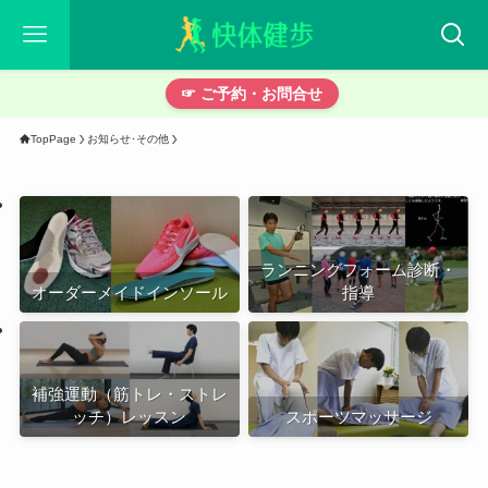
☞ ご予約・お問合せ
TopPage
お知らせ･その他
ランニングフォーム診断・
オーダーメイドインソール
指導
補強運動（筋トレ・ストレ
ッチ）レッスン
スポーツマッサージ